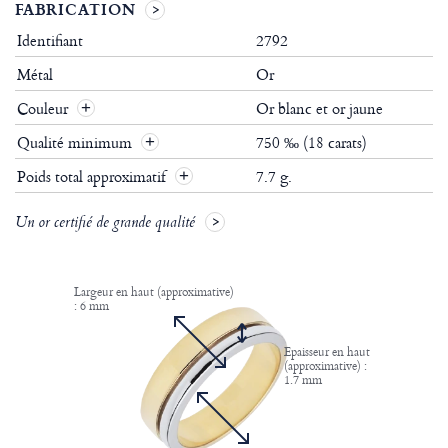
FABRICATION
Identifiant
2792
Métal
Or
Couleur
Or blanc et or jaune
Qualité minimum
750 ‰ (18 carats)
Poids total approximatif
7.7 g.
Un or certifié de grande qualité
Largeur en haut (approximative)
: 6 mm
Epaisseur en haut
(approximative) :
1.7 mm