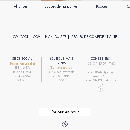
Alliances
Bagues de fiançailles
Bagues
Co
CONTACT
CGV
PLAN DU SITE
RÈGLES DE CONFIDENTIALITÉ
SIÈGE SOCIAL
BOUTIQUE PARIS
CONSEILLERS
R
OPÉRA
(Pas de retour colis)
+33 (0)1 85 09 17 60
EDENLY SA
(Sur rendez-vous)
R
Rue de Rive 4
14 rue des Pyramides
info-fr@edenly.com
1204 Genève
75001 Paris
Lun-Ven : 9h-19h
R
SUISSE
FRANCE
Sam : 9h-12h puis 13h-
18h
Retour en haut