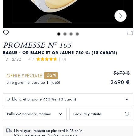
PROMESSE Nº 105
BAGUE - OR BLANC ET OR JAUNE 750 ‰ (18 CARATS)
4.7 
 (10)
ID : 2792
5670 €
-53%
OFFRE SPÉCIALE
2690 €
offre garantie jusqu'au 11 août
Or blanc et or jaune 750 ‰ (18 carats)
Taille 62 standard Homme
Gravure gratuite
Livré gratuitement au plus tard le
28 août -