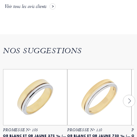
Voir tous les avis clients
NOS SUGGESTIONS
PROMESSE Nº 105
PROMESSE Nº 110
PR
OR BLANC ET OR JAUNE 375 ‰ (9 CARATS)
OR BLANC ET OR JAUNE 750 ‰ (18 CARATS)