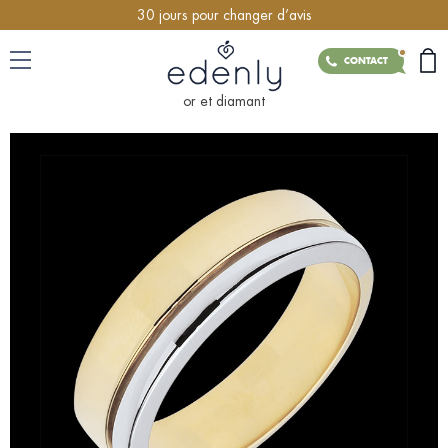
30 jours pour changer d’avis
CONTACT
or et diamant