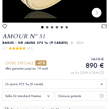
AMOUR Nº 51
BAGUE - OR JAUNE 375 ‰ (9 CARATS)
ID : 2836
4.7 
 (42)
1610 €
-45%
OFFRE SPÉCIALE
890 €
offre garantie jusqu'au 19 août
ou 4 x 223 €
(+ 20 € )
?
Or jaune 375 ‰ (9 carats)
Taille 62 standard Homme
Gravure gratuite