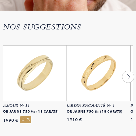
NOS SUGGESTIONS
AMOUR Nº 51
JARDIN ENCHANTÉ Nº 1
PR
OR JAUNE 750 ‰ (18 CARATS)
OR JAUNE 750 ‰ (18 CARATS)
-51%
1910 €
16
1990 €