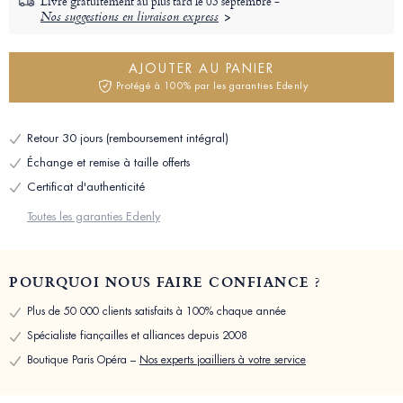
Livré gratuitement au plus tard le
03 septembre -
Nos suggestions en livraison express
AJOUTER AU PANIER
Protégé à 100% par les garanties Edenly
Retour 30 jours (remboursement intégral)
Échange et remise à taille offerts
Certificat d'authenticité
Toutes les garanties Edenly
POURQUOI NOUS FAIRE CONFIANCE ?
Plus de 50 000 clients satisfaits à 100% chaque année
Spécialiste fiançailles et alliances depuis 2008
Boutique Paris Opéra –
Nos experts joailliers à votre service