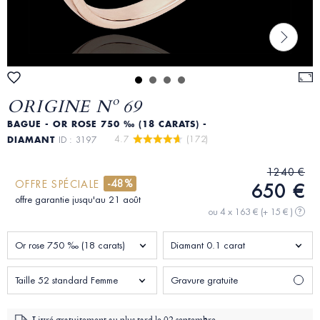
ORIGINE Nº 69
BAGUE - OR ROSE 750 ‰ (18 CARATS) -
4.7 
 (172)
DIAMANT
ID : 3197
1240 €
-48%
OFFRE SPÉCIALE
650 €
offre garantie jusqu'au 21 août
ou 4 x 163 €
(+ 15 € )
?
Or rose 750 ‰ (18 carats)
Diamant 0.1 carat
Taille 52 standard Femme
Gravure gratuite
Livré gratuitement au plus tard le
02 septembre -