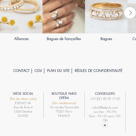
Alliances
Bagues de fiançailles
Bagues
Co
CONTACT
CGV
PLAN DU SITE
RÈGLES DE CONFIDENTIALITÉ
SIÈGE SOCIAL
BOUTIQUE PARIS
CONSEILLERS
R
OPÉRA
(Pas de retour colis)
+33 (0)1 85 09 17 60
EDENLY SA
(Sur rendez-vous)
R
Rue de Rive 4
14 rue des Pyramides
info-fr@edenly.com
1204 Genève
75001 Paris
Lun-Ven : 9h-19h
R
SUISSE
FRANCE
Sam : 9h-12h puis 13h-
18h