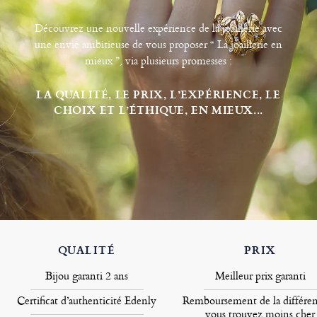
Découvrez une nouvelle expérience de la joaillerie avec
une envie ambitieuse de vous proposer “ La joaillerie en
mieux ”, via plusieurs promesses :
LA QUALITÉ, LE PRIX, L’EXPÉRIENCE, LE
CHOIX ET L’ÉTHIQUE, EN MIEUX...
QUALITÉ
PRIX
Bijou garanti 2 ans
Meilleur prix garanti
Certificat d’authenticité Edenly
Remboursement de la différen
vous trouvez moins cher