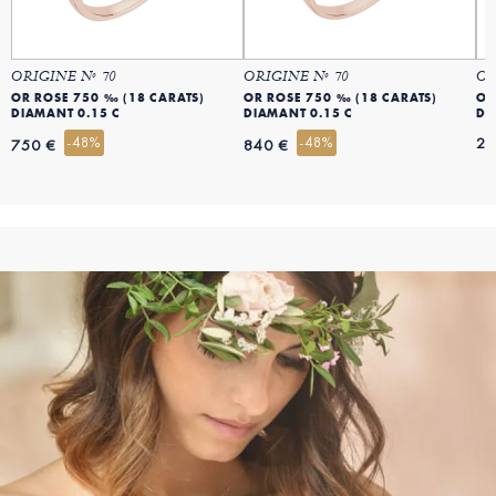
ORIGINE Nº 70
ORIGINE Nº 70
OR
OR ROSE 750 ‰ (18 CARATS)
OR ROSE 750 ‰ (18 CARATS)
OR
DIAMANT 0.15 C
DIAMANT 0.15 C
DI
-48%
-48%
22
750 €
840 €