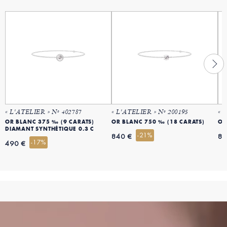
« L'ATELIER » Nº 402787
« L'ATELIER » Nº 200195
« 
OR BLANC 375 ‰ (9 CARATS)
OR BLANC 750 ‰ (18 CARATS)
OR
DIAMANT SYNTHÉTIQUE 0.3 C
-21%
840 €
84
-17%
490 €