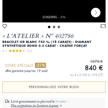
LOADING ... 0 %
« L'ATELIER » Nº 402786
BRACELET OR BLANC 750 ‰ (18 CARATS) - DIAMANT
SYNTHÉTIQUE ROND 0.3 CARAT - CHAÎNE FORÇAT
4.1 
 (22)
1070 €
-21%
OFFRE SPÉCIALE
840 €
offre garantie jusqu'au 19 août
ou 4 x 210 €
(+ 19 € )
?
PERSONNALISEZ VOTRE BIJOU
Livré gratuitement au plus tard le
24 août -
Nos suggestions en livraison express