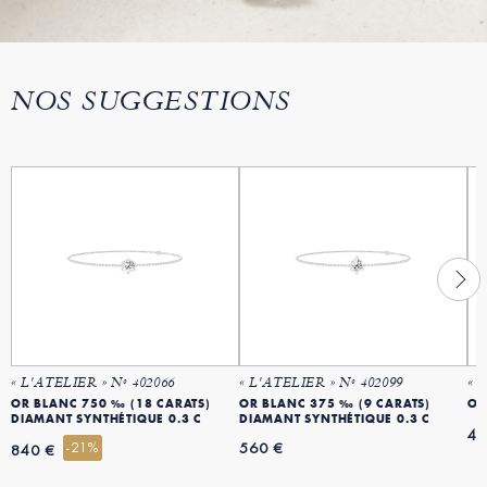
NOS SUGGESTIONS
« L'ATELIER » Nº 402066
« L'ATELIER » Nº 402099
« 
OR BLANC 750 ‰ (18 CARATS)
OR BLANC 375 ‰ (9 CARATS)
OR
DIAMANT SYNTHÉTIQUE 0.3 C
DIAMANT SYNTHÉTIQUE 0.3 C
47
-21%
560 €
840 €