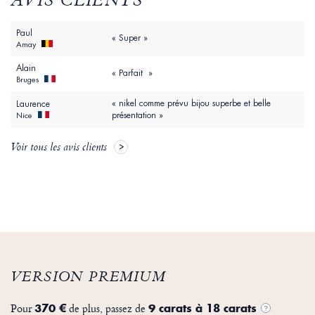
AVIS CLIENTS
Paul
« Super »
Amay
Alain
« Parfait »
Bruges
« nikel comme prévu bijou superbe et belle
Laurence
présentation »
Nice
Voir tous les avis clients
VERSION PREMIUM
Pour
de plus, passez de
370 €
9 carats à 18 carats
?