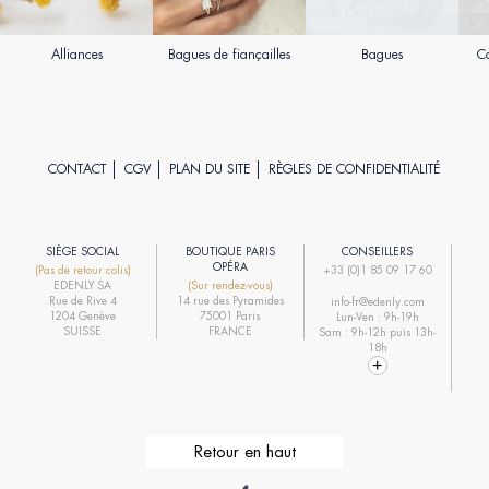
Alliances
Bagues de fiançailles
Bagues
Co
CONTACT
CGV
PLAN DU SITE
RÈGLES DE CONFIDENTIALITÉ
SIÈGE SOCIAL
BOUTIQUE PARIS
CONSEILLERS
R
OPÉRA
(Pas de retour colis)
+33 (0)1 85 09 17 60
EDENLY SA
(Sur rendez-vous)
R
Rue de Rive 4
14 rue des Pyramides
info-fr@edenly.com
1204 Genève
75001 Paris
Lun-Ven : 9h-19h
R
SUISSE
FRANCE
Sam : 9h-12h puis 13h-
18h
Retour en haut