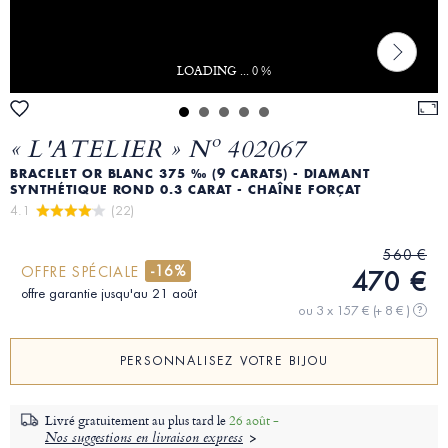
LOADING ... 0 %
« L'ATELIER » Nº 402067
BRACELET OR BLANC 375 ‰ (9 CARATS) - DIAMANT
SYNTHÉTIQUE ROND 0.3 CARAT - CHAÎNE FORÇAT
4.1 
 (22)
560 €
-16%
OFFRE SPÉCIALE
470 €
offre garantie jusqu'au 21 août
ou 3 x 157 €
(+ 8 € )
?
PERSONNALISEZ VOTRE BIJOU
Livré gratuitement au plus tard le
26 août -
Nos suggestions en livraison express